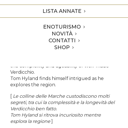
LISTA ANNATE
Home
Premi
Verdicchio di Matelica 2013 – 90 pts Decanter
ENOTURISMO
NOVITÀ
From DECANTER • Italy 2015
CONTATTI
Article: Trade Secret (pag 66) – by Tom Hyland
SHOP
The hillsides of Marche hold many secrets,
among them
the complexity and ageability of well-made
Verdicchio.
Tom Hyland finds himself intrigued as he
explores the region.
[
Le colline delle Marche custodiscono molti
segreti, tra cui la complessità e la longevità del
Verdicchio ben fatto.
Tom Hyland si ritrova incuriosito mentre
esplora la regione
]