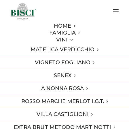
HOME
FAMIGLIA
VINI
MATELICA VERDICCHIO
Verdicchio di Matelica 2013 -
90 pts Decanter
VIGNETO FOGLIANO
SENEX
A NONNA ROSA
7 Novembre 2015
In
Premi
1 Minuti
ROSSO MARCHE MERLOT I.G.T.
VILLA CASTIGLIONI
EXTRA BRUT METODO MARTINOTTI