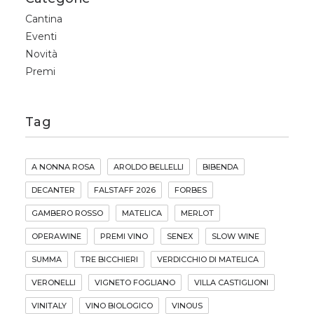
Cantina
Eventi
Novità
Premi
Tag
A NONNA ROSA
AROLDO BELLELLI
BIBENDA
DECANTER
FALSTAFF 2026
FORBES
GAMBERO ROSSO
MATELICA
MERLOT
OPERAWINE
PREMI VINO
SENEX
SLOW WINE
SUMMA
TRE BICCHIERI
VERDICCHIO DI MATELICA
VERONELLI
VIGNETO FOGLIANO
VILLA CASTIGLIONI
VINITALY
VINO BIOLOGICO
VINOUS