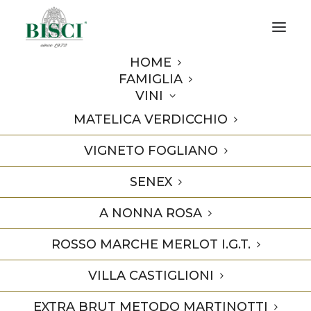
HOME
FAMIGLIA
VINI
Vigneto Fogliano 2019 Finest
MATELICA VERDICCHIO
Italian Wines OperaWine
VIGNETO FOGLIANO
2022
SENEX
A NONNA ROSA
9 Marzo 2022
In
Premi
1 Minuto
ROSSO MARCHE MERLOT I.G.T.
VILLA CASTIGLIONI
EXTRA BRUT METODO MARTINOTTI