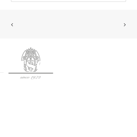
SOCIETÀ AGRICOLA BISCI S.S.
Via Fogliano 120, 62024 Matelica (MC)
Tel: (+39) 0737 787 490
P.IVA: IT01344860430
C.F.: 01344860430
SDI: SUBM70N