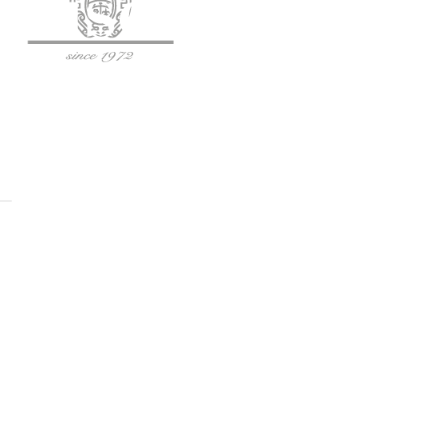
SOCIETÀ AGRICOLA BISCI S.S.
Via Fogliano 120, 62024 Matelica (MC)
Tel: (+39) 0737 787 490
P.IVA: IT01344860430
C.F.: 01344860430
SDI: SUBM70N
ORARI: Lun-Sab 10:00–12:45 | 14:30–18:30
Privacy Policy
Cookie Policy
LINK UTILI
Home